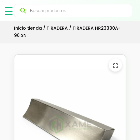
Búsqueda
de
productos
Inicio tienda
/
TIRADERA
/ TIRADERA HR23330A-
96 SN
⛶