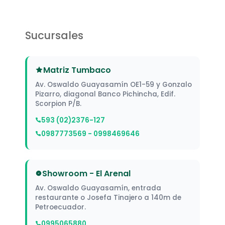
Sucursales
Matriz Tumbaco
Av. Oswaldo Guayasamín OE1-59 y Gonzalo
Pizarro, diagonal Banco Pichincha, Edif.
Scorpion P/B.
593 (02)2376-127
0987773569 - 0998469646
Showroom - El Arenal
Av. Oswaldo Guayasamín, entrada
restaurante o Josefa Tinajero a 140m de
Petroecuador.
0995065880