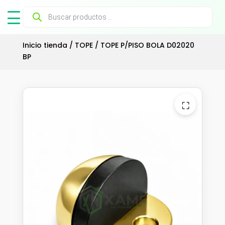
Búsqueda
de
productos
Inicio tienda
/
TOPE
/ TOPE P/PISO BOLA D02020
BP
⛶