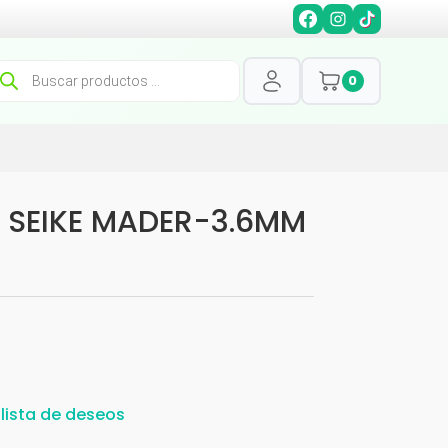
squeda
0
oductos
 SEIKE MADER-3.6MM
 lista de deseos