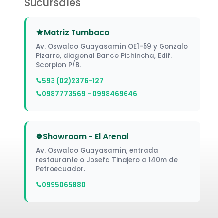
Sucursales
Matriz Tumbaco
Av. Oswaldo Guayasamín OE1-59 y Gonzalo
Pizarro, diagonal Banco Pichincha, Edif.
Scorpion P/B.
593 (02)2376-127
0987773569 - 0998469646
Showroom - El Arenal
Av. Oswaldo Guayasamín, entrada
restaurante o Josefa Tinajero a 140m de
Petroecuador.
0995065880