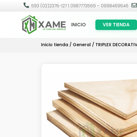

593 (02)2376-127 | 0987773569 – 0998469646
INICIO
VER TIENDA
Inicio tienda
/
General
/ TRIPLEX DECORATI