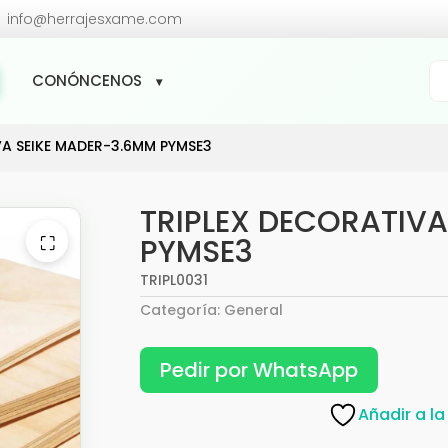

info@herrajesxame.com
Bú
CONÓNCENOS
de
pr
VA SEIKE MADER-3.6MM PYMSE3
TRIPLEX DECORATIVA
⛶
PYMSE3
TRIPL0031
Categoría:
General
Pedir por WhatsApp
Añadir a la