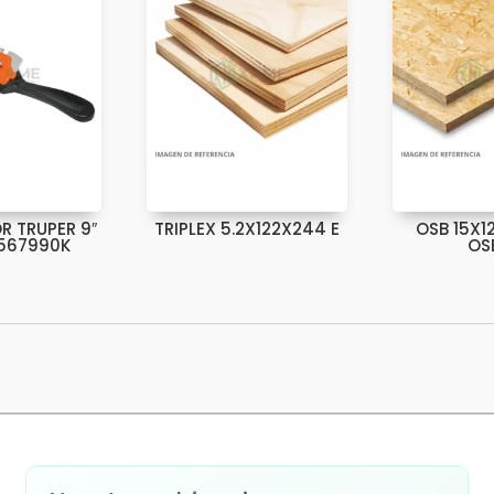
R TRUPER 9″
TRIPLEX 5.2X122X244 E
OSB 15X1
567990K
OS