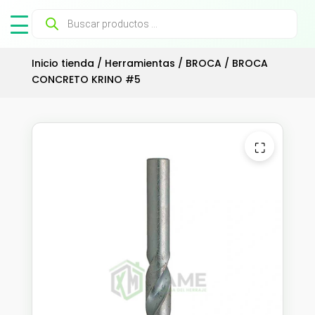
Búsqueda
de
productos
Inicio tienda
/
Herramientas
/
BROCA
/ BROCA
CONCRETO KRINO #5
⛶