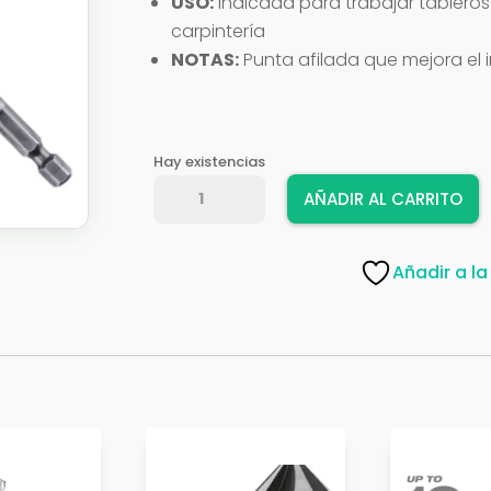
USO:
Indicada para trabajar tablero
carpintería
NOTAS:
Punta afilada que mejora el in
Hay existencias
BROCA
AÑADIR AL CARRITO
PALETA
IRWIN
1
Añadir a la
1/8"
cantidad