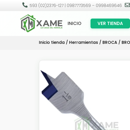

593 (02)2376-127 | 0987773569 – 0998469646
INICIO
VER TIENDA
Inicio tienda
/
Herramientas
/
BROCA
/ BRO