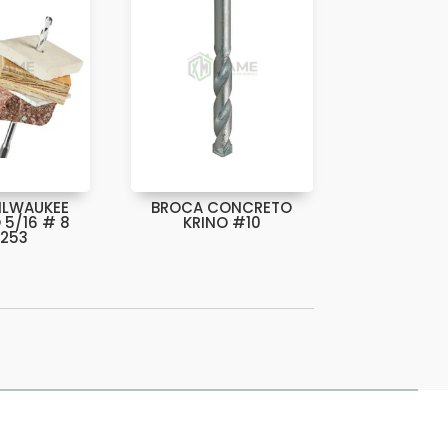
ILWAUKEE
BROCA CONCRETO
 5/16 # 8
KRINO #10
253