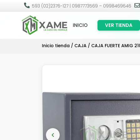

593 (02)2376-127 | 0987773569 – 0998469646
INICIO
VER TIENDA
Inicio tienda
/
CAJA
/ CAJA FUERTE AMIG 21