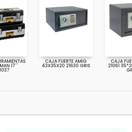
RRAMIENTAS
CAJA FUERTE AMIG
CAJA FUE
AN 17´´
43X35X20 21630 GRIS
21061 35*2
8037
GR