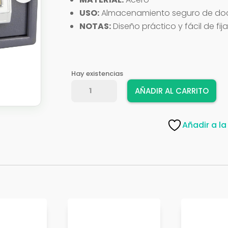
USO:
Almacenamiento seguro de docu
NOTAS:
Diseño práctico y fácil de fi
Hay existencias
CAJA
AÑADIR AL CARRITO
FUERTE
AMIG
21060
Añadir a la
31*20*20
cantidad