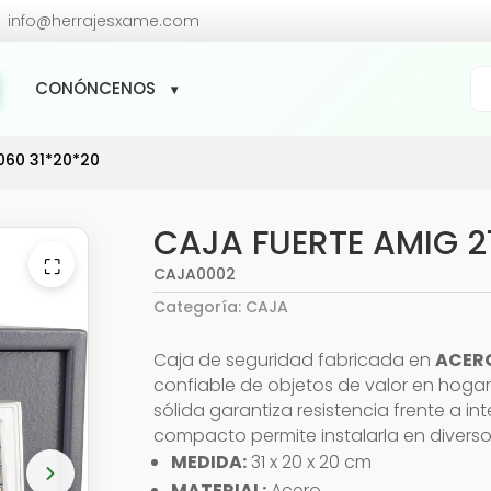

info@herrajesxame.com
Bú
CONÓNCENOS
de
pr
060 31*20*20
CAJA FUERTE AMIG 2
⛶
CAJA0002
Categoría:
CAJA
Caja de seguridad fabricada en
ACER
confiable de objetos de valor en hogar
sólida garantiza resistencia frente a i
compacto permite instalarla en diverso
MEDIDA:
31 x 20 x 20 cm
MATERIAL:
Acero