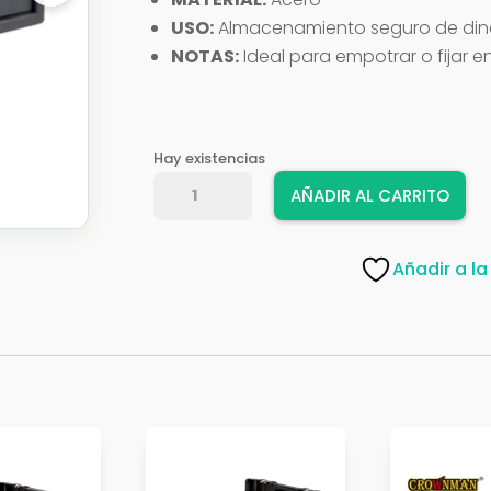
USO:
Almacenamiento seguro de dine
NOTAS:
Ideal para empotrar o fijar en
Hay existencias
CAJA
AÑADIR AL CARRITO
FUERTE
AMIG
43X35X20
Añadir a la
21630
GRIS
cantidad