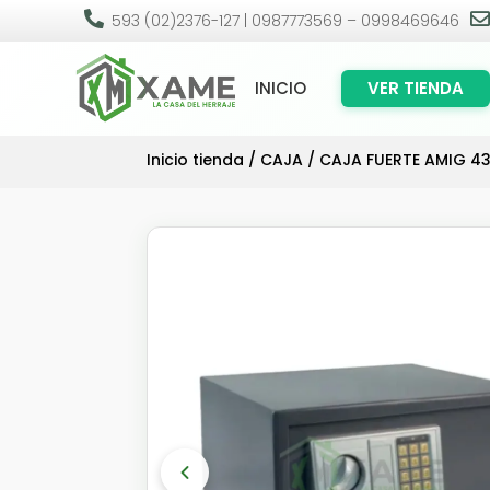

593 (02)2376-127 | 0987773569 – 0998469646
INICIO
VER TIENDA
Inicio tienda
/
CAJA
/ CAJA FUERTE AMIG 43