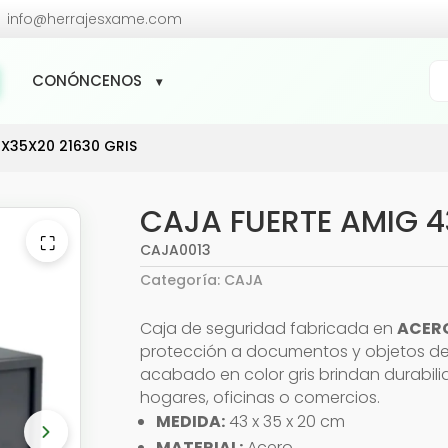

info@herrajesxame.com
Bú
CONÓNCENOS
de
pr
X35X20 21630 GRIS
CAJA FUERTE AMIG 4
⛶
CAJA0013
Categoría:
CAJA
Caja de seguridad fabricada en
ACER
protección a documentos y objetos de v
acabado en color gris brindan durabili
hogares, oficinas o comercios.
MEDIDA:
43 x 35 x 20 cm
MATERIAL:
Acero