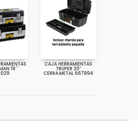
RRAMIENTAS
CAJA HERRAMIENTAS
AN 19´´
TRUPER 20″
8029
CERRA.METAL 667994