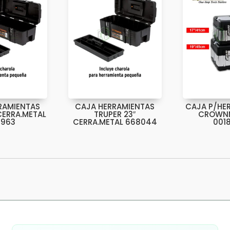
RAMIENTAS
CAJA HERRAMIENTAS
CAJA P/HE
CERRA.METAL
TRUPER 23″
CROWNM
9963
CERRA.METAL 668044
001