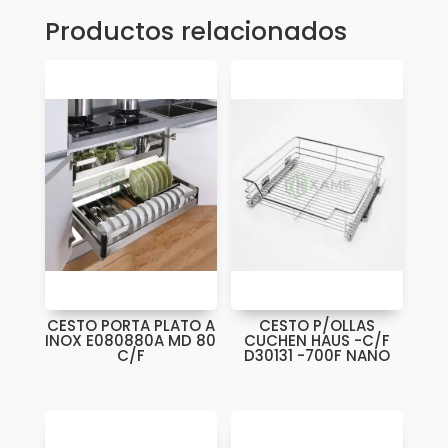
CEDIM
Productos relacionados
cantidad
CESTO PORTA PLATO A
CESTO P/OLLAS
INOX E080880A MD 80
CUCHEN HAUS -C/F
C/F
D30131 -700F NANO