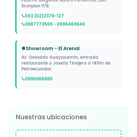
Pizarro, diagonal Banco Pichincha, Edif.
Scorpion P/B.
593 (02)2376-127
0987773569 - 0998469646
Showroom - El Arenal
Av. Oswaldo Guayasamín, entrada
restaurante o Josefa Tinajero a 140m de
Petroecuador.
0995065880
Nuestras ubicaciones