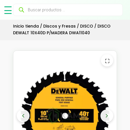
Búsqueda
de
productos
Inicio tienda
/
Discos y Fresas
/
DISCO
/ DISCO
DEWALT 10X40D P/MADERA DWA11040
⛶