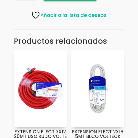
2X16
10MT
Añadir a la lista de deseos
BLCO
VOLTECK
306290K
Productos relacionados
cantidad
EXTENSION ELECT 3X12
EXTENSION ELECT 2X16
20MT USO RUDO VOLTE
5MT BLCO VOLTECK