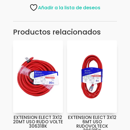
5MT
Añadir a la lista de deseos
BLCO
VOLTECK
306541K
Productos relacionados
cantidad
EXTENSION ELECT 3X12
EXTENSION ELECT 3X12
20MT USO RUDO VOLTE
6MT USO
306318K
RUDOVOLTECK