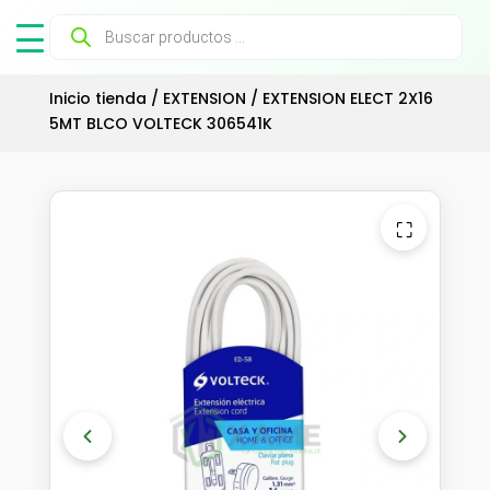
Búsqueda
de
productos
Inicio tienda
/
EXTENSION
/ EXTENSION ELECT 2X16
5MT BLCO VOLTECK 306541K
⛶