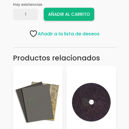
Hay existencias
LIJA
AÑADIR AL CARRITO
BANDA
FANDELI
3
Añadir a la lista de deseos
X
21
#180
Productos relacionados
cantidad