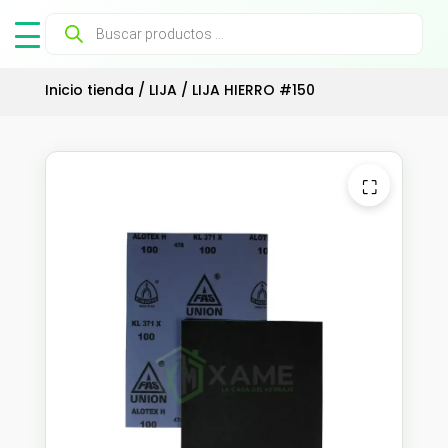
Búsqueda
de
productos
Inicio tienda
/
LIJA
/ LIJA HIERRO #150
⛶