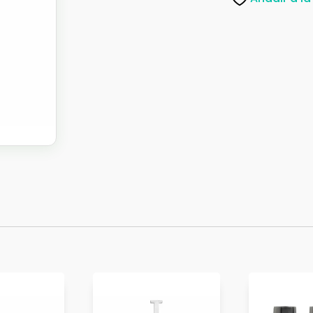
CM
SN
cantidad