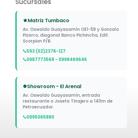
Sucursales
Matriz Tumbaco
Av. Oswaldo Guayasamín OE1-59 y Gonzalo
Pizarro, diagonal Banco Pichincha, Edif.
Scorpion P/B.
593 (02)2376-127
0987773569 - 0998469646
Showroom - El Arenal
Av. Oswaldo Guayasamín, entrada
restaurante o Josefa Tinajero a 140m de
Petroecuador.
0995065880