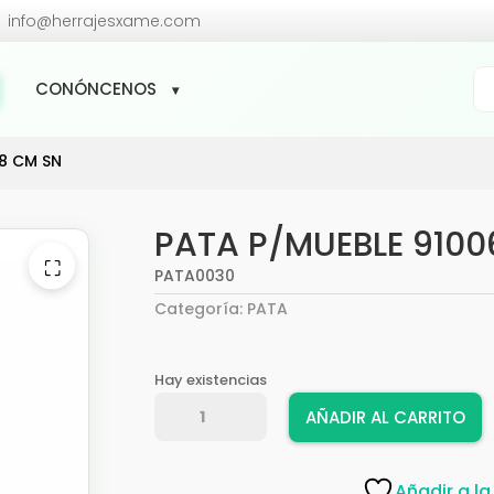

info@herrajesxame.com
Bú
CONÓNCENOS
de
pr
 8 CM SN
PATA P/MUEBLE 9100
⛶
PATA0030
Categoría:
PATA
Hay existencias
PATA
AÑADIR AL CARRITO
P/MUEBLE
91006
8
Añadir a la