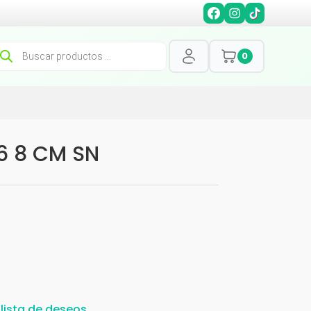
squeda
0
oductos
6 8 CM SN
 lista de deseos