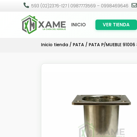

593 (02)2376-127 | 0987773569 – 0998469646
INICIO
VER TIENDA
Inicio tienda
/
PATA
/ PATA P/MUEBLE 91006