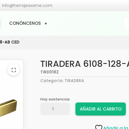

info@herrajesxame.com
Bú
CONÓNCENOS
de
pr
28-AB CED
TIRADERA 6108-128-
⛶
TIRD0182
Categoría:
TIRADERA
Hay existencias
TIRADERA
AÑADIR AL CARRITO
6108-
128-
AB
Añadir a la