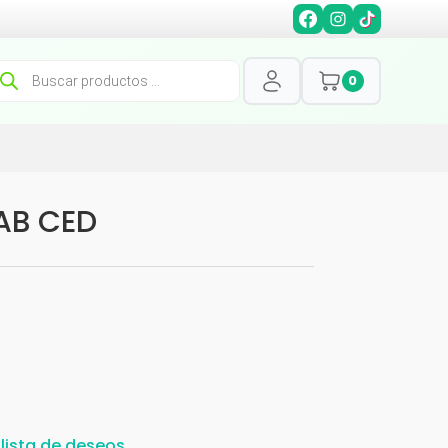
squeda
0
oductos
AB CED
 lista de deseos