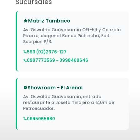
Sucursales
Matriz Tumbaco
Av. Oswaldo Guayasamín OE1-59 y Gonzalo
Pizarro, diagonal Banco Pichincha, Edif.
Scorpion P/B.
593 (02)2376-127
0987773569 - 0998469646
Showroom - El Arenal
Av. Oswaldo Guayasamín, entrada
restaurante o Josefa Tinajero a 140m de
Petroecuador.
0995065880