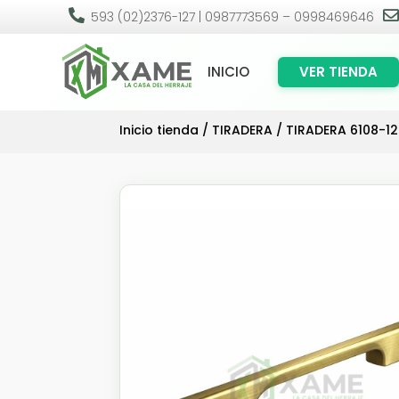

593 (02)2376-127 | 0987773569 – 0998469646
INICIO
VER TIENDA
Inicio tienda
/
TIRADERA
/ TIRADERA 6108-1