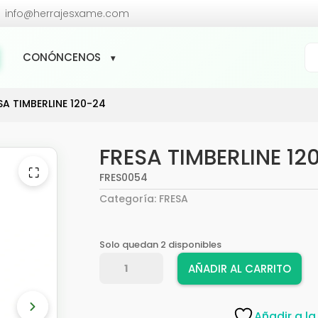

info@herrajesxame.com
Bú
CONÓNCENOS
de
pr
SA TIMBERLINE 120-24
FRESA TIMBERLINE 12
⛶
FRES0054
Categoría:
FRESA
Solo quedan 2 disponibles
FRESA
AÑADIR AL CARRITO
TIMBERLINE
120-
24
Añadir a la