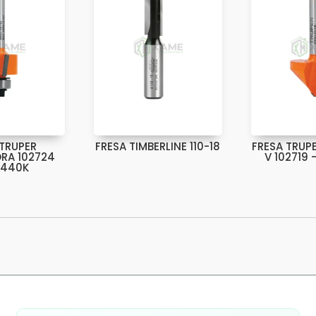
 TRUPER
FRESA TIMBERLINE 110-18
FRESA TRUP
RA 102724
V 102719
8440K