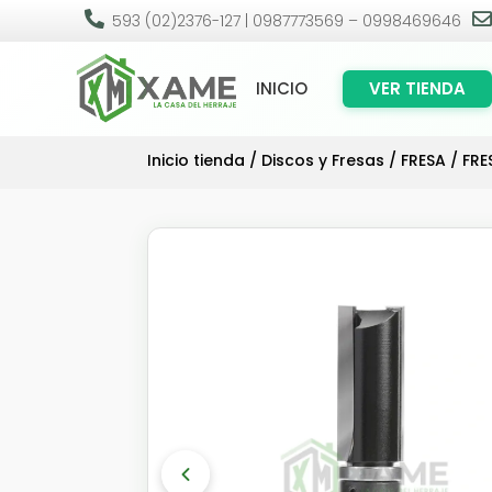

593 (02)2376-127 | 0987773569 – 0998469646
INICIO
VER TIENDA
Inicio tienda
/
Discos y Fresas
/
FRESA
/ FRE