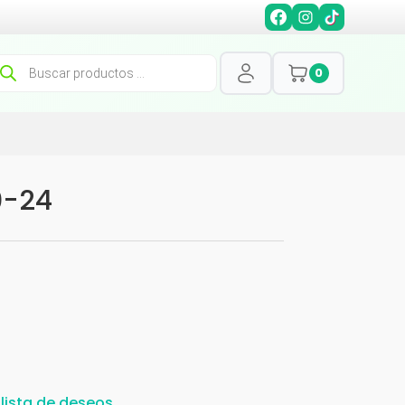
squeda
0
oductos
0-24
 lista de deseos