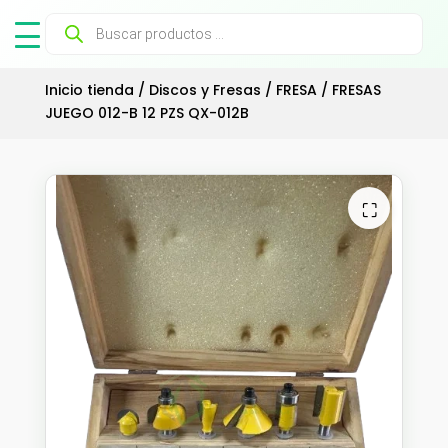
Búsqueda
de
productos
Inicio tienda
/
Discos y Fresas
/
FRESA
/ FRESAS
JUEGO 012-B 12 PZS QX-012B
⛶