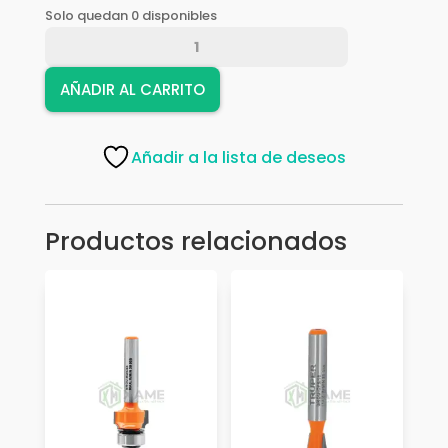
Solo quedan 0 disponibles
FRESAS
JUEGO
012-
AÑADIR AL CARRITO
B
12
PZS
Añadir a la lista de deseos
QX-
012B
cantidad
Productos relacionados