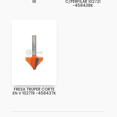
18
C/PERFILAR 102721
-458438K
FRESA TRUPER CORTE
EN V 102719 -458437K