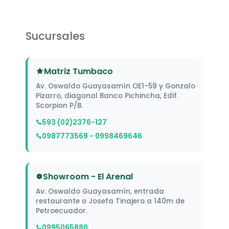
Sucursales
Matriz Tumbaco
Av. Oswaldo Guayasamín OE1-59 y Gonzalo
Pizarro, diagonal Banco Pichincha, Edif.
Scorpion P/B.
593 (02)2376-127
0987773569 - 0998469646
Showroom - El Arenal
Av. Oswaldo Guayasamín, entrada
restaurante o Josefa Tinajero a 140m de
Petroecuador.
0995065880